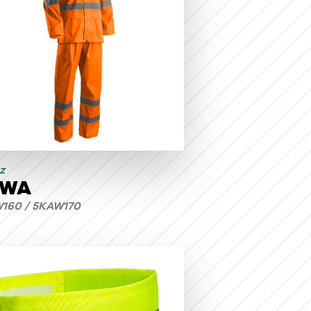
z
AWA
160 / 5KAW170