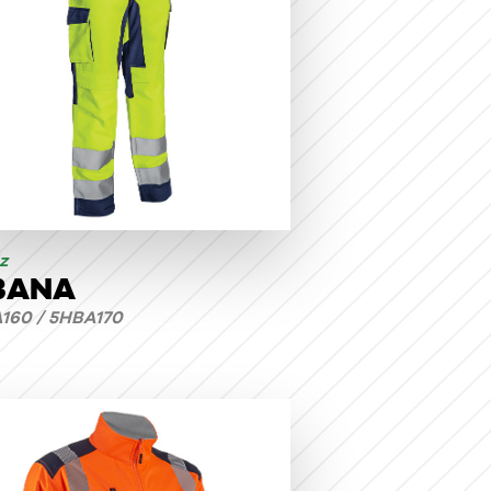
z
BANA
160 / 5HBA170