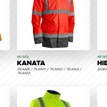
Hi-Viz
Hi-Vi
KANATA
HI
7KANR / 7KANY / 7KANO / 7KANA /
5HBA
7KANG