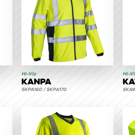
Hi-Viz
Hi-Vi
KANPA
K
5KPA160 / 5KPA170
5KAW